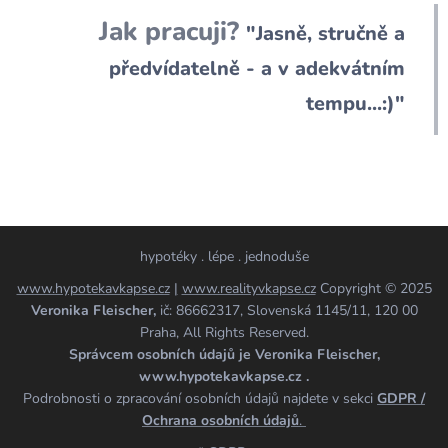
Jak pracuji?
"Jasně, stručně a
předvídatelně - a v adekvátním
tempu...:)"
hypotéky . lépe . jednoduše
www.hypotekavkapse.cz
|
www.realityvkapse.cz
Copyright © 2025
Veronika Fleischer,
ič: 86662317, Slovenská 1145/11, 120 00
Praha, All Rights Reserved.
Správcem osobních údajů je Veronika Fleischer,
www.hypotekavkapse.cz .
Podrobnosti o zpracování osobních údajů najdete v sekci
GDPR /
Ochrana osobních údajů
.