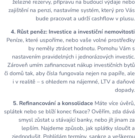
železné rezervy, přípravu na budoucí výdaje nebo
zajištění na penzi, nastavíme systém, který pro Vás
bude pracovat a udrží cashflow v plusu.
4. Růst peněz: Investice a investiční nemovitosti
Peníze, které uspoříme, nebo vaše volné prostředky
by neměly ztrácet hodnotu. Pomohu Vám s
nastavením pravidelných i jednorázových investic.
Zároveň umím zafinancovat nákup investičních bytů
či domů tak, aby čísla fungovala nejen na papíře, ale
i v realitě – s ohledem na nájemné, LTV a daňové
dopady.
5. Refinancování a konsolidace
Máte více úvěrů,
splátek nebo se blíží konec fixace? Ověřím, zda dává
smysl zůstat u stávající banky, nebo jít jinam za
lepším. Najdeme způsob, jak splátky sloučit a
zjednodušit. Pohlídám termíny, sankce a veškerou