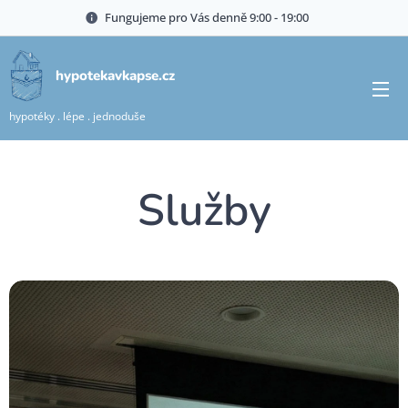
Fungujeme pro Vás denně 9:00 - 19:00🍀
hypotekavkapse.cz
hypotéky . lépe . jednoduše
Služby