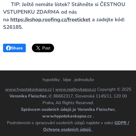
👉
TIP: Ještě nemáte lístek? Stáhněte si ČESTNOU
VSTUPENKU ZDARMA od nás
na
https://eshop.roofing.cz/freeticket
a zadejte kód:
S26185.
Share
hypotéky . lépe . jednoduše
www.hypotekavkapse.cz
|
www.realityvkapse.cz
Copyright © 2025
Veronika Fleischer,
ič: 86662317, Slovenská 1145/11, 120 00
Praha, All Rights Reserved.
Správcem osobních údajů je Veronika Fleischer,
www.hypotekavkapse.cz .
Podrobnosti o zpracování osobních údajů najdete v sekci
GDPR /
Ochrana osobních údajů
.