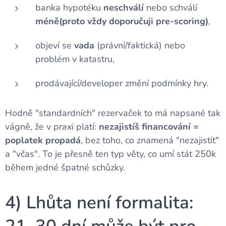
banka hypotéku
neschválí
nebo schválí
méně(proto vždy doporučuji pre-scoring)
,
objeví se
vada
(právní/faktická) nebo
problém v katastru,
prodávající/developer změní podmínky hry.
Hodně "standardních" rezervaček to má napsané tak
vágně, že v praxi platí:
nezajistíš financování =
poplatek propadá
, bez toho, co znamená "nezajistit"
a "včas". To je přesně ten typ věty, co umí stát 250k
během jedné špatné schůzky.
4) Lhůta není formalita: