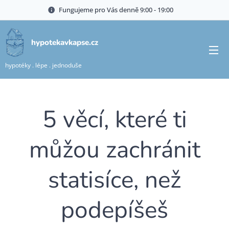
Fungujeme pro Vás denně 9:00 - 19:00🍀
hypotekavkapse.cz
hypotéky . lépe . jednoduše
5 věcí, které ti
můžou zachránit
statisíce, než
podepíšeš