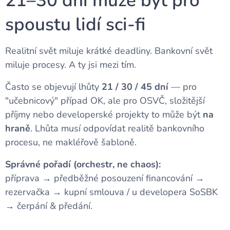
21–30 dní může být pro
spoustu lidí sci-fi
Realitní svět miluje krátké deadliny. Bankovní svět
miluje procesy. A ty jsi mezi tím.
Často se objevují lhůty
21 / 30 / 45 dní
— pro
"učebnicový" případ OK, ale pro OSVČ, složitější
příjmy nebo developerské projekty to může být
na
hraně
. Lhůta musí odpovídat realitě bankovního
procesu, ne makléřově šabloně.
Správné pořadí (orchestr, ne chaos):
příprava → předběžné posouzení financování →
rezervačka → kupní smlouva / u developera SoSBK
→ čerpání & předání.