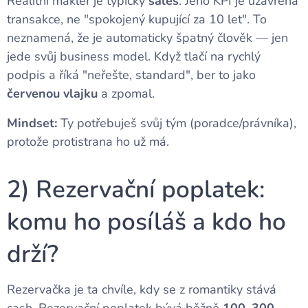
Realitní makléř je typicky
sales
. Jeho KPI je uzavřená
transakce, ne "spokojený kupující za 10 let". To
neznamená, že je automaticky špatný člověk — jen
jede svůj business model. Když tlačí na rychlý
podpis a říká "neřešte, standard", ber to jako
červenou vlajku
a zpomal.
Mindset:
Ty potřebuješ svůj tým (poradce/právníka),
protože protistrana ho už má.
2) Rezervační poplatek:
komu ho posíláš a kdo ho
drží?
Rezervačka je ta chvíle, kdy se z romantiky stává