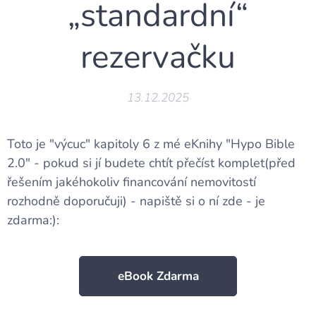
„standardní“
rezervačku
13.12.2025
Toto je "výcuc" kapitoly 6 z mé eKnihy "Hypo Bible
2.0" - pokud si jí budete chtít přečíst komplet(před
řešením jakéhokoliv financování nemovitostí
rozhodně doporučuji) - napiště si o ní zde - je
zdarma:):
eBook Zdarma