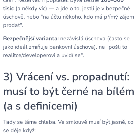
cash. Rezervační poplatek bývá běžně
100–300
tisíc
(a někdy víc) — a jde o to, jestli je v bezpečné
úschově, nebo "na účtu někoho, kdo má přímý zájem
prodat".
Bezpečnější varianta:
nezávislá úschova (často se
jako ideál zmiňuje bankovní úschova), ne "pošli to
realitce/developerovi a uvidí se".
3) Vrácení vs. propadnutí:
musí to být černé na bílém
(a s definicemi)
Tady se láme chleba. Ve smlouvě musí být jasně, co
se děje když: