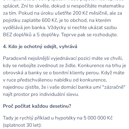
splácet. Zní to skvěle, dokud si nespočítáte matematiku
za tím. Pokud na úroku ušetříte 200 Kč měsíčně, ale za
pojistku zaplatíte 600 Kč, je to obchod, na kterém
vydělává jen banka. Vždycky si nechte ukázat sazbu
BEZ doplňků a S doplňky. Teprve pak se rozhodujte.
4. Kdo je ochotný odejít, vyhrává
Paradoxně nejsilnější vyjednávací pozici máte ve chvíli,
kdy se nebojíte zvednout ze židle. Konkurence na trhu je
obrovská a banky se o bonitní klienty perou. Když máte
v ruce předschválenou nabídku od konkurence,
najednou zjistíte, že i vaše domácí banka umí "zázračně"
najít prostor pro individuální slevu.
Proč počítat každou desetinu?
Tady je rychlý příklad u hypotéky na 5 000 000 Kč
(splatnost 30 let):