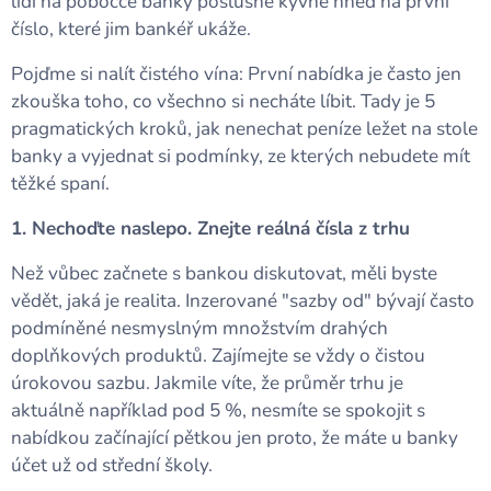
lidí na pobočce banky poslušně kývne hned na první
číslo, které jim bankéř ukáže.
Pojďme si nalít čistého vína: První nabídka je často jen
zkouška toho, co všechno si necháte líbit. Tady je 5
pragmatických kroků, jak nenechat peníze ležet na stole
banky a vyjednat si podmínky, ze kterých nebudete mít
těžké spaní.
1. Nechoďte naslepo. Znejte reálná čísla z trhu
Než vůbec začnete s bankou diskutovat, měli byste
vědět, jaká je realita. Inzerované "sazby od" bývají často
podmíněné nesmyslným množstvím drahých
doplňkových produktů. Zajímejte se vždy o čistou
úrokovou sazbu. Jakmile víte, že průměr trhu je
aktuálně například pod 5 %, nesmíte se spokojit s
nabídkou začínající pětkou jen proto, že máte u banky
účet už od střední školy.