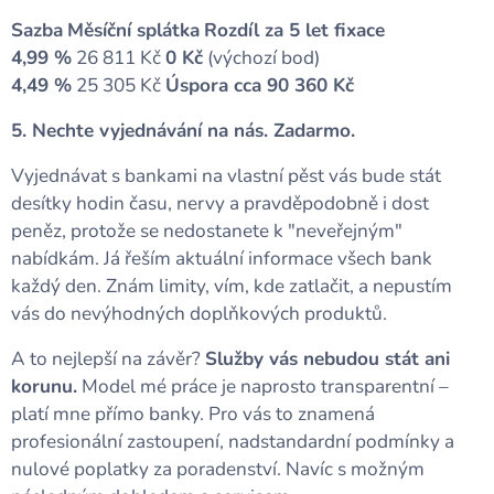
Sazba
Měsíční splátka
Rozdíl za 5 let fixace
4,99 %
26 811 Kč
0 Kč
(výchozí bod)
4,49 %
25 305 Kč
Úspora cca 90 360 Kč
5. Nechte vyjednávání na nás. Zadarmo.
Vyjednávat s bankami na vlastní pěst vás bude stát
desítky hodin času, nervy a pravděpodobně i dost
peněz, protože se nedostanete k "neveřejným"
nabídkám. Já řeším aktuální informace všech bank
každý den. Znám limity, vím, kde zatlačit, a nepustím
vás do nevýhodných doplňkových produktů.
A to nejlepší na závěr?
Služby vás nebudou stát ani
korunu.
Model mé práce je naprosto transparentní –
platí mne přímo banky. Pro vás to znamená
profesionální zastoupení, nadstandardní podmínky a
nulové poplatky za poradenství. Navíc s možným