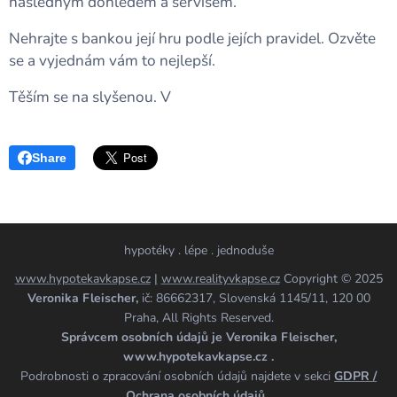
následným dohledem a servisem.
Nehrajte s bankou její hru podle jejích pravidel. Ozvěte
se a vyjednám vám to nejlepší.
Těším se na slyšenou. V🍀
Share
hypotéky . lépe . jednoduše
www.hypotekavkapse.cz
|
www.realityvkapse.cz
Copyright © 2025
Veronika Fleischer,
ič: 86662317, Slovenská 1145/11, 120 00
Praha, All Rights Reserved.
Správcem osobních údajů je Veronika Fleischer,
www.hypotekavkapse.cz .
Podrobnosti o zpracování osobních údajů najdete v sekci
GDPR /
Ochrana osobních údajů
.