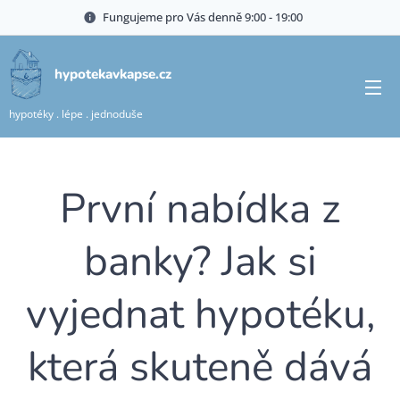
Fungujeme pro Vás denně 9:00 - 19:00🍀
hypotekavkapse.cz
hypotéky . lépe . jednoduše
První nabídka z
banky? Jak si
vyjednat hypotéku,
která skuteně dává