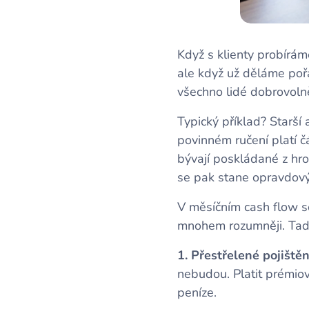
Když s klienty probírám
ale když už děláme pořá
všechno lidé dobrovolně
Typický příklad? Starší 
povinném ručení platí čá
bývají poskládané z hro
se pak stane opravdový p
V měsíčním cash flow se
mnohem rozumněji. Tady 
1. Přestřelené pojištěn
nebudou. Platit prémiov
peníze.