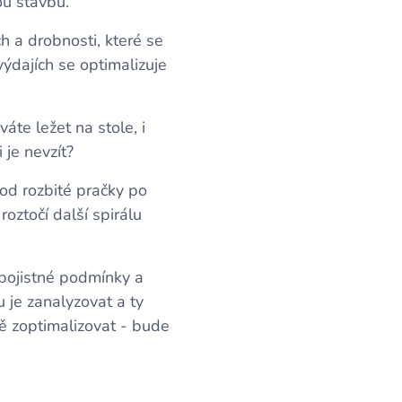
ou stavbu.
 a drobnosti, které se
ýdajích se optimalizuje
áte ležet na stole, i
 je nevzít?
od rozbité pračky po
oztočí další spirálu
pojistné podmínky a
 je zanalyzovat a ty
ě zoptimalizovat - bude