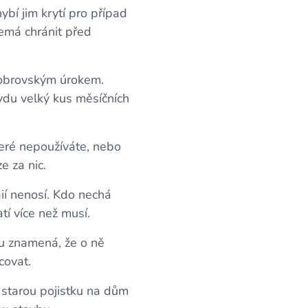
ybí jim krytí pro případ
nemá chránit před
 obrovským úrokem.
vdu velký kus měsíčních
teré nepoužíváte, nebo
e za nic.
ií nenosí. Kdo nechá
í více než musí.
u znamená, že o ně
covat.
starou pojistku na dům