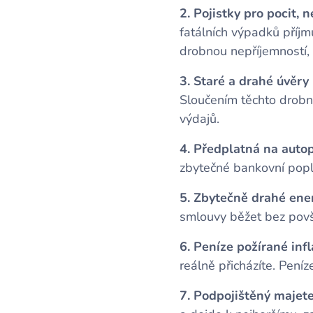
2. Pojistky pro pocit, 
fatálních výpadků příjm
drobnou nepříjemností, 
3. Staré a drahé úvěry
Sloučením těchto drobn
výdajů.
4. Předplatná na autop
zbytečné bankovní popla
5. Zbytečně drahé ener
smlouvy běžet bez povši
6. Peníze požírané infl
reálně přicházíte. Pení
7. Podpojištěný majet