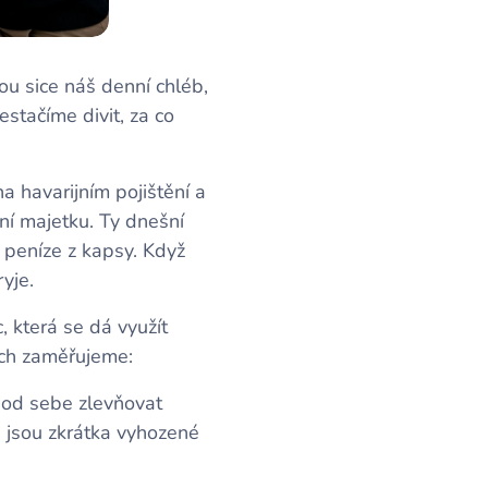
ou sice náš denní chléb,
stačíme divit, za co
a havarijním pojištění a
ění majetku. Ty dnešní
í peníze z kapsy. Když
yje.
, která se dá využít
ech zaměřujeme:
 od sebe zlevňovat
u jsou zkrátka vyhozené