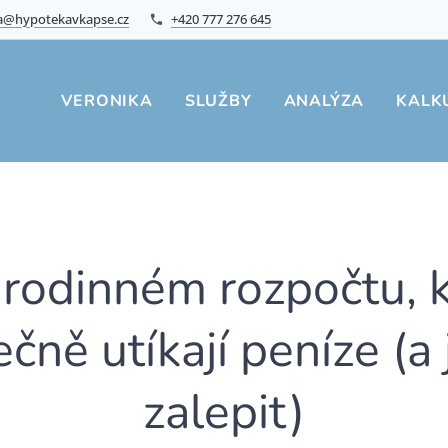
a@hypotekavkapse.cz
+420 777 276 645
VERONIKA
SLUŽBY
ANALÝZA
KALK
 rodinném rozpočtu,
čně utíkají peníze (a 
zalepit)