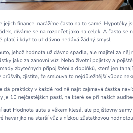
e jejich finance, narážíme často na to samé. Hypotéky js
dek, díváme se na rozpočet jako na celek. A často se ne
 platí, i když to už dávno nedává žádný smysl.
auto, jehož hodnota už dávno spadla, ale majitel za něj n
stky jako za zánovní vůz. Nebo životní pojistky a pojišt
mady zbytečných připojištění a doplňků, které jen tahaj
růšvih, zjistíte, že smlouva to nejdůležitější vůbec nekr
 dá prakticky v každé rodině najít zajímavá částka navíc
je 10 nejčastějších pastí, na které se při našich audit
í aut
Hodnota auta s věkem klesá, ale pojišťovny samy
é havarijko na starší vůz s nízkou zůstatkovou hodnoto