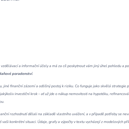
 vzdělávací a informační účely a má za cíl poskytnout vám jiný úhel pohledu a 
i daňové poradenství
.
u, jiné finanční zázemí a odlišný postoj k riziku. Co funguje jako skvělá strategi
kýkoliv investiční krok – ať už jde o nákup nemovitosti na hypotéku, refinancová
ou.
nční rozhodnutí dělali na základě vlastního uvážení, a v případě potřeby se nev
aši konkrétní situaci. Údaje, grafy a výpočty v textu vycházejí z modelových přík