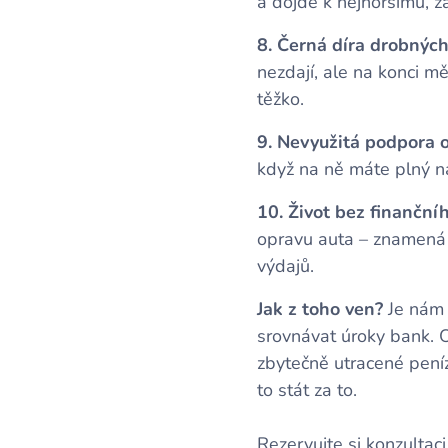
a dojde k nejhoršímu, z
8. Černá díra drobnýc
nezdají, ale na konci m
těžko.
9. Nevyužitá podpora 
když na ně máte plný nár
10. Život bez finanční
opravu auta – znamená s
výdajů.
Jak z toho ven?
Je nám 
srovnávat úroky bank. O
zbytečně utracené peníz
to stát za to.🫰
Rezervujte si konzultac