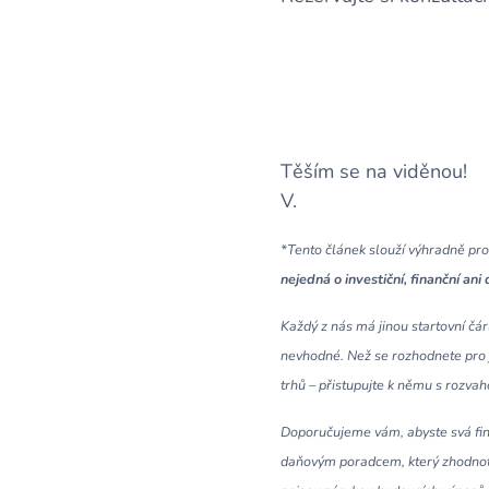
Těším se na viděnou!
V.🍀
*Tento článek slouží výhradně pro
nejedná o investiční, finanční an
Každý z nás má jinou startovní čár
nevhodné. Než se rozhodnete pro ja
trhů – přistupujte k němu s rozvah
Doporučujeme vám, abyste svá fina
daňovým poradcem, který zhodnotí v