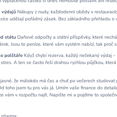
a vyplacenou částku si dnes nemusíte postavit ani hrub
h výdajů
Nákupy z nudy, každodenní obědy v restauracích
ěsíce udělají pořádný zásek. Bez základního přehledu o v
od státu
Daňové odpočty a státní příspěvky, které necháv
ok. Jsou to peníze, které vám systém nabízí, tak proč si
ho polštáře
Když chybí rezerva, každý nečekaný výdaj – 
tres. A ten se často řeší drahou rychlou půjčkou, která r
jasné, že málokdo má čas a chuť po večerech studovat 
d toho jsem tu pro vás já. Umím vaše finance do detailu
e vám v rozpočtu najít. Napište mi a pojďme to společn
i zdarma: