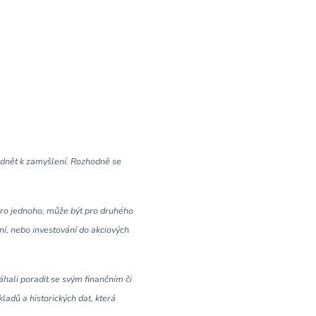
podnět k zamyšlení. Rozhodně se
e pro jednoho, může být pro druhého
ní, nebo investování do akciových
áhali poradit se svým finančním či
ladů a historických dat, která