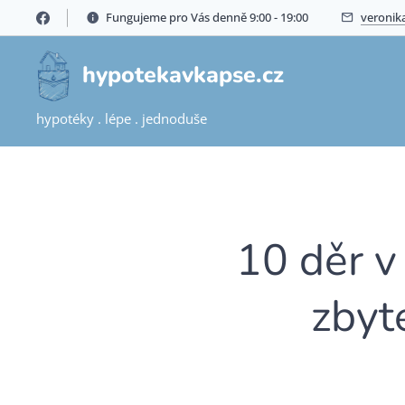
Fungujeme pro Vás denně 9:00 - 19:00🍀
veronik
hypotekavkapse.cz
hypotéky . lépe . jednoduše
10 děr v
zbyte