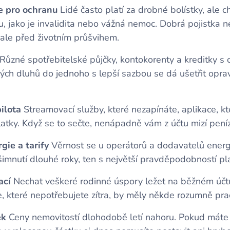
ne pro ochranu
Lidé často platí za drobné bolístky, ale ch
u, jako je invalidita nebo vážná nemoc. Dobrá pojistka 
ale před životním průšvihem.
Různé spotřebitelské půjčky, kontokorenty a kreditky s
ých dluhů do jednoho s lepší sazbou se dá ušetřit opra
ilota
Streamovací služby, které nezapínáte, aplikace, k
tky. Když se to sečte, nenápadně vám z účtu mizí peníz
gie a tarify
Věrnost se u operátorů a dodavatelů energ
mnutí dlouhé roky, ten s největší pravděpodobností plat
ací
Nechat veškeré rodinné úspory ležet na běžném účt
ze, které nepotřebujete zítra, by měly někde rozumně pra
ek
Ceny nemovitostí dlohodobě letí nahoru. Pokud máte 